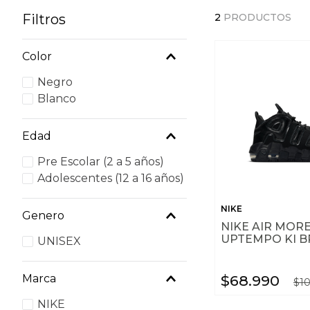
Filtros
2
PRODUCTOS
Color
Negro
Blanco
Edad
Pre Escolar (2 a 5 años)
Adolescentes (12 a 16 años)
NIKE
Genero
NIKE AIR MOR
UPTEMPO KI B
UNISEX
$
68
.
990
Marca
$
1
NIKE