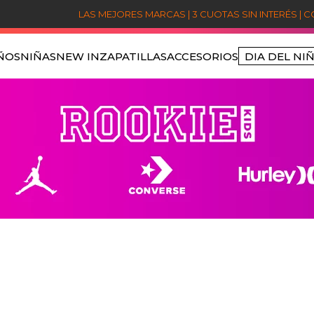
LAS MEJORES MARCAS | 3 CUOTAS SIN INTERÉS | 
ÑOS
NIÑAS
NEW IN
ZAPATILLAS
ACCESORIOS
DIA DEL NI
TÉRMINOS MÁS BUSCADOS
1
.
niños
2
.
sets
3
.
jordan
4
.
poleron jordan
5
.
nike
6
.
poleron
7
.
pantalon
8
.
poleras
9
.
polerones