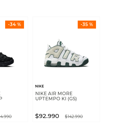
10
.
nike tech
-
34 %
-
35 %
NIKE
E
NIKE AIR MORE
P
UPTEMPO KI (GS)
$
92
.
990
04
.
990
$
142
.
990