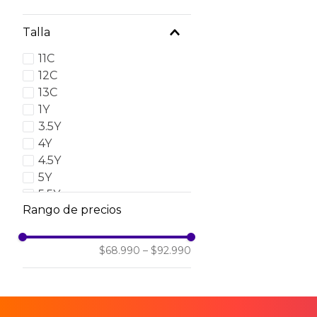
Talla
11C
12C
13C
1Y
3.5Y
4Y
4.5Y
5Y
5.5Y
Rango de precios
6Y
$68.990
–
$92.990