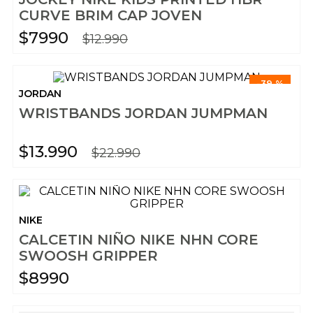
CURVE BRIM CAP JOVEN
$
7990
$
12
.
990
-
39 %
JORDAN
WRISTBANDS JORDAN JUMPMAN
$
13
.
990
$
22
.
990
NIKE
CALCETIN NIÑO NIKE NHN CORE
SWOOSH GRIPPER
$
8990