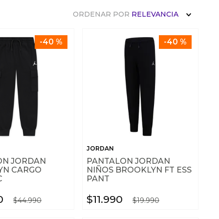
ORDENAR POR
RELEVANCIA
-
40 %
-
40 %
JORDAN
ON JORDAN
PANTALON JORDAN
YN CARGO
NIÑOS BROOKLYN FT ESS
C
PANT
0
$
11
.
990
$
44
.
990
$
19
.
990