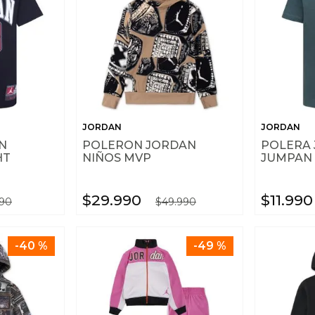
JORDAN
JORDAN
N
POLERON JORDAN
POLERA
HT
NIÑOS MVP
JUMPAN 
$
29
.
990
$
11
.
990
90
$
49
.
990
-
40 %
-
49 %