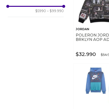
6
7
$5990
–
$99.990
18
24
2T
JORDAN
3T
POLERON JOR
4T
BRKLYN AOP A
6X
OS
$
32
.
990
$
54
.