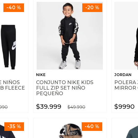
-
40 %
-
20 %
NIKE
JORDAN
E NIÑOS
CONJUNTO NIKE KIDS
POLERA
B FLEECE
FULL ZIP SET NIÑO
MIRROR
PEQUEÑO
$
39
.
999
$
9990
990
$
49
.
990
-
35 %
-
40 %