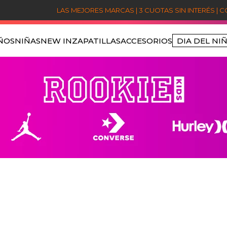
LAS MEJORES MARCAS | 3 CUOTAS SIN INTERÉS | 
ÑOS
NIÑAS
NEW IN
ZAPATILLAS
ACCESORIOS
DIA DEL NI
TÉRMINOS MÁS BUSCADOS
1
.
niños
2
.
sets
3
.
jordan
4
.
poleron jordan
5
.
nike
6
.
poleron
7
.
poleras
8
.
polerones
9
.
pantalon