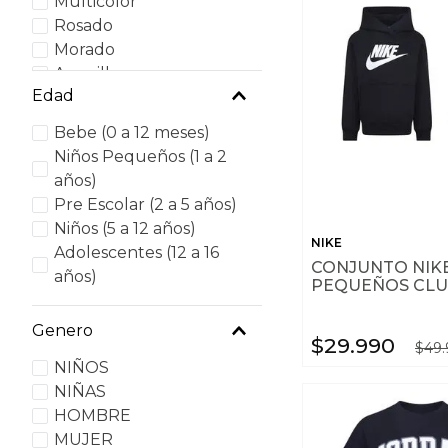
Multicolor
Rosado
Morado
Amarillo
Edad
Verde
Naranjo
Bebe (0 a 12 meses)
Cafe
Niños Pequeños (1 a 2
Celeste
años)
Pre Escolar (2 a 5 años)
Niños (5 a 12 años)
NIKE
Adolescentes (12 a 16
CONJUNTO NIK
años)
PEQUEÑOS CLU
Genero
$
29
.
990
$
49
.
NIÑOS
NIÑAS
HOMBRE
MUJER