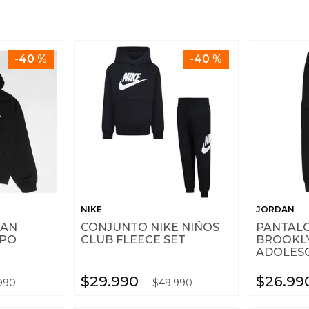
10
.
nike tech
-
40 %
-
40 %
NIKE
JORDAN
DAN
CONJUNTO NIKE NIÑOS
PANTAL
 PO
CLUB FLEECE SET
BROOKL
ADOLES
$
29
.
990
$
26
.
99
990
$
49
.
990