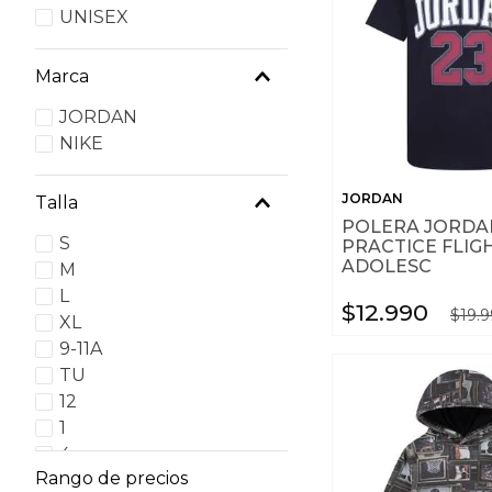
UNISEX
Marca
JORDAN
NIKE
JORDAN
Talla
POLERA JORDA
S
PRACTICE FLIG
ADOLESC
M
L
$
12
.
990
$
19
.
9
XL
9-11A
TU
12
1
4
Rango de precios
5