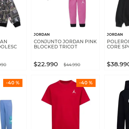
JORDAN
JORDAN
DAN
CONJUNTO JORDAN PINK
POLERÓN
DOLESC
BLOCKED TRICOT
CORE SP
$
22
.
990
$
38
.
99
990
$
44
.
990
-
40 %
-
40 %