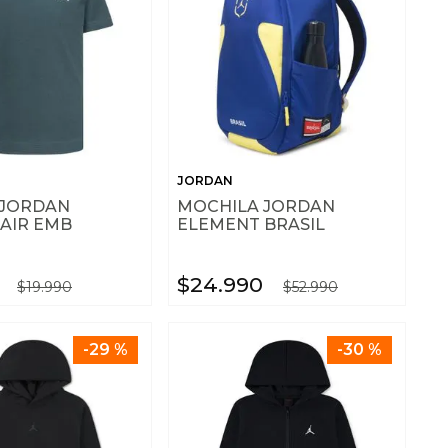
JORDAN
 JORDAN
MOCHILA JORDAN
AIR EMB
ELEMENT BRASIL
$
24
.
990
$
19
.
990
$
52
.
990
-
29 %
-
30 %