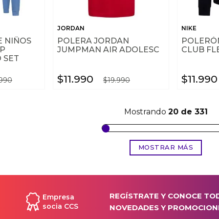
JORDAN
NIKE
E NIÑOS
POLERA JORDAN
POLERÓN
P
JUMPMAN AIR ADOLESC
CLUB FL
 SET
$
11
.
990
$
11
.
990
990
$
19
.
990
Mostrando
20 de 331
MOSTRAR MÁS
REGÍSTRATE Y CONOCE TO
Empresa
socia CCS
NOVEDADES Y PROMOCION