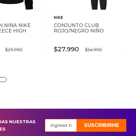
NIKE
 NIÑA NIKE
CONJUNTO CLUB
EECE HIGH
ROJO/NEGRO NIÑO
$
27
.
990
$
29
.
990
$
54
.
990
DAS NUESTRAS
SUSCRIBIRME
ES