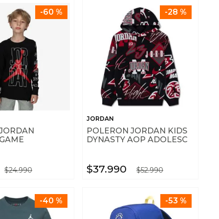
-
60 %
-
28 %
JORDAN
 JORDAN
POLERON JORDAN KIDS
 GAME
DYNASTY AOP ADOLESC
$
37
.
990
$
24
.
990
$
52
.
990
-
40 %
-
53 %