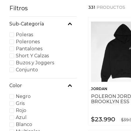
Filtros
331
PRODUCTOS
Sub-Categoría
Poleras
Polerones
Pantalones
Short Y Calzas
Buzos y Joggers
Conjunto
Color
JORDAN
POLERON JOR
Negro
BROOKLYN ESS
Gris
Rojo
Azul
$
23
.
990
$
39
.
Blanco