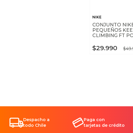
NIKE
CONJUNTO NIK
PEQUEÑOS KEE
CLIMBING FT PO
$
29
.
990
$
49
.
Despacho a
Paga con
todo Chile
tarjetas de crédito