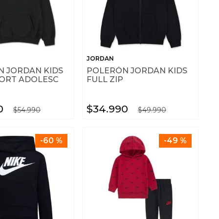
JORDAN
 JORDAN KIDS
POLERÓN JORDAN KIDS
ORT ADOLESC
FULL ZIP
0
$
34
.
990
$
54
.
990
$
49
.
990
-
60 %
-
49 %