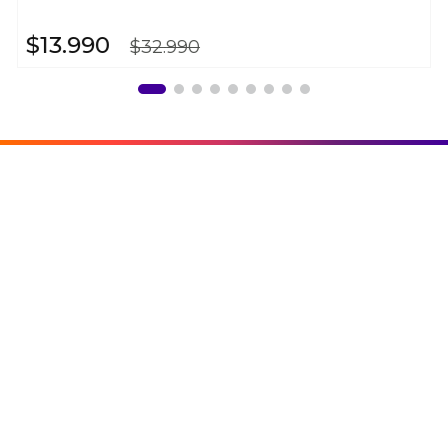
$
13
.
990
$
32
.
990
Despacho a todo Chile
REGÍSTRATE Y CONOCE TODAS NUESTRAS
NOVEDADES Y PROMOCIONES
SUSCRIBIRME
Ayuda
+
Preguntas frecuentes
Categorías
+