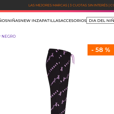
LAS MEJORES MARCAS | 3 CUOTAS SIN INTERÉS | 
ÑOS
NIÑAS
NEW IN
ZAPATILLAS
ACCESORIOS
DIA DEL NI
TÉRMINOS MÁS BUSCADOS
P NEGRO
1
.
niños
2
.
sets
-
58 %
3
.
jordan
4
.
nike
5
.
poleron jordan
6
.
poleron
7
.
poleras
8
.
pantalon
9
.
polerones