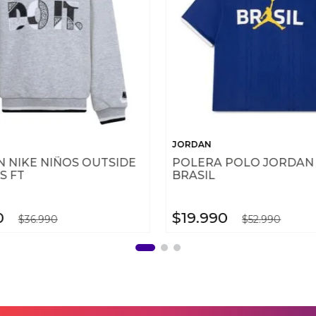
JORDAN
 NIKE NIÑOS OUTSIDE
POLERA POLO JORDAN 
S FT
BRASIL
0
$
19
.
990
$
36
.
990
$
52
.
990