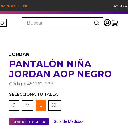
COMPRA ONLINE
AYUDA
Buscar
ÑO
JORDAN
PANTALÓN NIÑA
JORDAN AOP NEGRO
Código
:
45C162-023
S
M
L
XL
Guía de Medidas
CONOCE TU TALLA