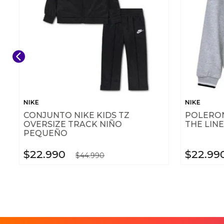
NIKE
NIKE
CONJUNTO NIKE KIDS TZ
POLERON
OVERSIZE TRACK NIÑO
THE LINE
PEQUEÑO
$
22
.
990
$
22
.
99
$
44
.
990