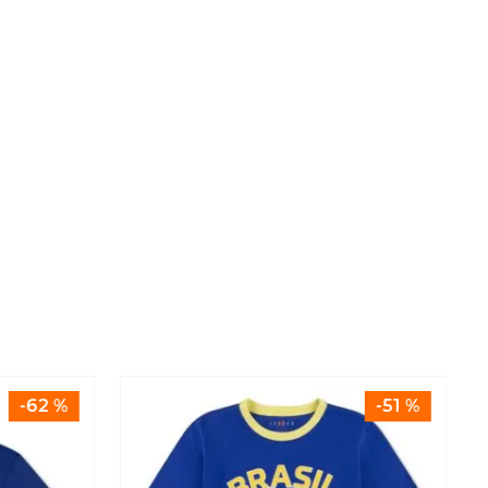
-
62 %
-
51 %