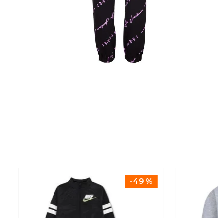
-
49 %
P