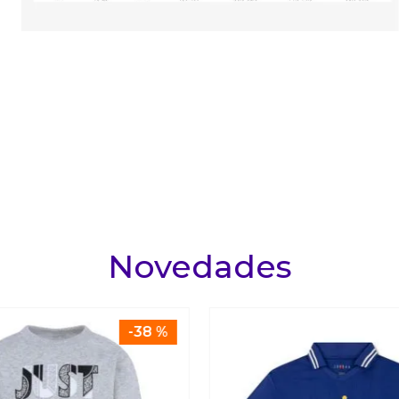
Novedades
-
38 %