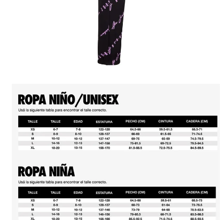
10
.
conjunto