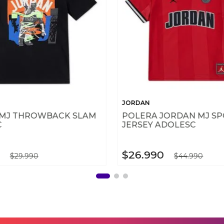
JORDAN
 MJ THROWBACK SLAM
POLERA JORDAN MJ S
C
JERSEY ADOLESC
$
26
.
990
$
29
.
990
$
44
.
990