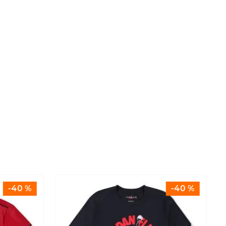
-
40 %
-
40 %