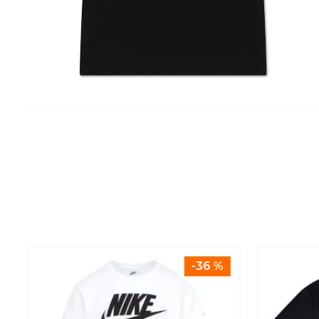
-
36 %
L