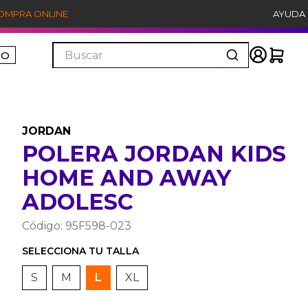
COMPRA ONLINE
AYUDA
Buscar
ÑO
JORDAN
POLERA JORDAN KIDS
HOME AND AWAY
ADOLESC
Código
:
95F598-023
S
M
L
XL