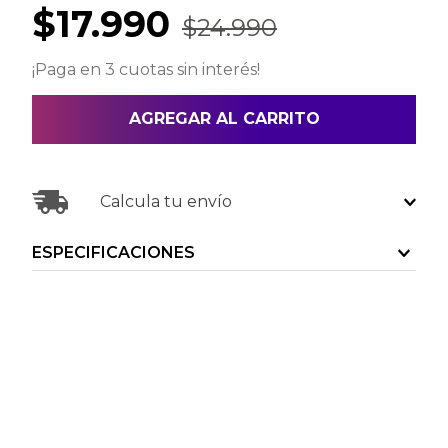
$
17
.
990
$
24
.
990
¡Paga en 3 cuotas sin interés!
AGREGAR AL CARRITO
Calcula tu envío
ESPECIFICACIONES