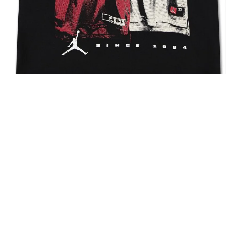
10
.
nike tech