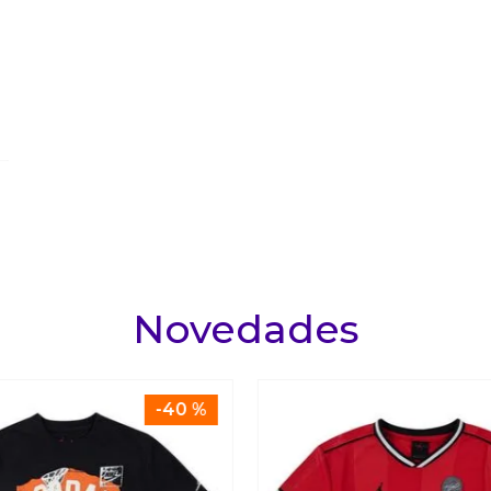
Novedades
-
40 %