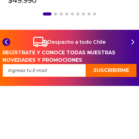
$
49
.
990
Despacho a todo Chile
REGÍSTRATE Y CONOCE TODAS NUESTRAS
NOVEDADES Y PROMOCIONES
SUSCRIBIRME
Ayuda
+
Preguntas frecuentes
Categorías
+
Términos y condiciones
Zapatillas