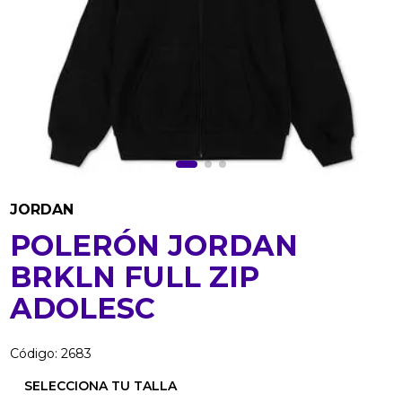
JORDAN
POLERÓN JORDAN
BRKLN FULL ZIP
ADOLESC
Código
:
2683