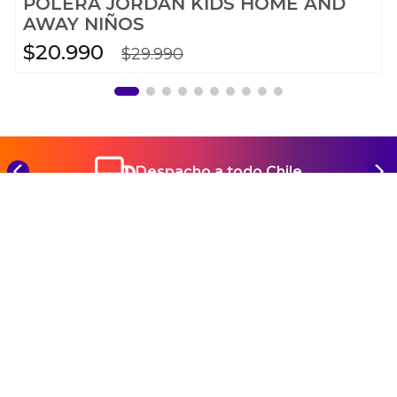
POLERA JORDAN KIDS HOME AND
AWAY NIÑOS
$
20
.
990
$
29
.
990
Despacho a todo Chile
REGÍSTRATE Y CONOCE TODAS NUESTRAS
NOVEDADES Y PROMOCIONES
SUSCRIBIRME
Ayuda
+