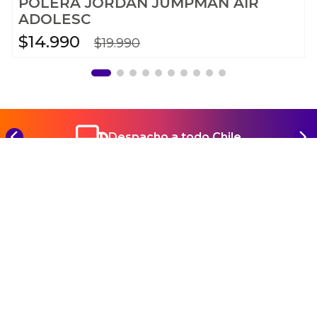
POLERA JORDAN JUMPMAN AIR
ADOLESC
$
14
.
990
$
19
.
990
Despacho a todo Chile
REGÍSTRATE Y CONOCE TODAS NUESTRAS
NOVEDADES Y PROMOCIONES
SUSCRIBIRME
Ayuda
+