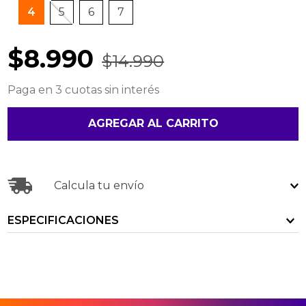
4
5
6
7
$
8
.
990
$
14
.
990
Paga en 3 cuotas sin interés
AGREGAR AL CARRITO
Calcula tu envío
ESPECIFICACIONES