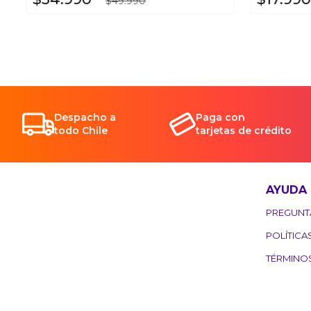
$
49
.
990
Despacho a
Paga con
todo Chile
tarjetas de crédito
AYUDA
PREGUNT
POLÍTICA
TÉRMINO