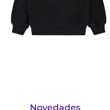
10
.
nike tech
Novedades