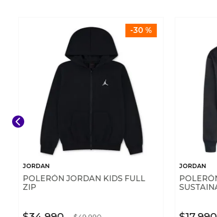
-
30 %
JORDAN
JORDAN
POLERÓN JORDAN KIDS FULL
POLERÓN
ZIP
SUSTAIN
$
34
.
990
$
17
.
990