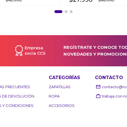
$
42
.
990
$
45
.
990
REGÍSTRATE Y CONOCE TO
Empresa
socia CCS
NOVEDADES Y PROMOCION
CATEGORÍAS
CONTACTO
AS FRECUENTES
ZAPATILLAS
contacto@roo
S DE DEVOLUCIÓN
ROPA
trabaja con n
S Y CONDICIONES
ACCESORIOS