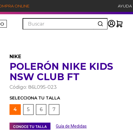
COMPRA ONLINE
AYUDA
Buscar
ÑO
NIKE
POLERÓN NIKE KIDS
NSW CLUB FT
Código
:
86L095-023
4
5
6
7
Guía de Medidas
CONOCE TU TALLA