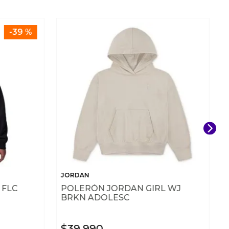
-
39 %
JORDAN
 FLC
POLERÓN JORDAN GIRL WJ
BRKN ADOLESC
$
39
.
990