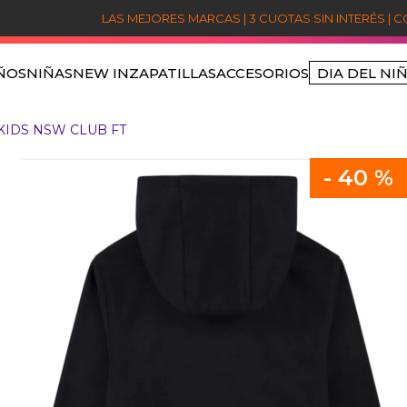
LAS MEJORES MARCAS | 3 CUOTAS SIN INTERÉS | 
ÑOS
NIÑAS
NEW IN
ZAPATILLAS
ACCESORIOS
DIA DEL NI
TÉRMINOS MÁS BUSCADOS
KIDS NSW CLUB FT
1
.
niños
2
.
sets
-
40 %
3
.
jordan
4
.
poleron jordan
5
.
nike
6
.
poleron
7
.
pantalon
8
.
poleras
9
.
polerones