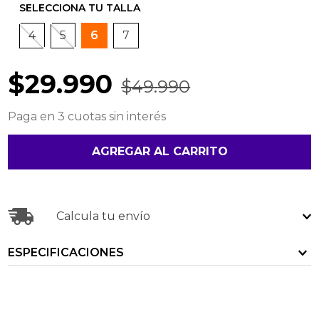
4
5
6
7
$
29
.
990
$
49
.
990
Paga en 3 cuotas sin interés
AGREGAR AL CARRITO
Calcula tu envío
ESPECIFICACIONES