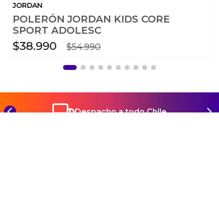
JORDAN
POLERÓN JORDAN KIDS CORE
SPORT ADOLESC
$
38
.
990
$
54
.
990
Despacho a todo Chile
REGÍSTRATE Y CONOCE TODAS NUESTRAS
NOVEDADES Y PROMOCIONES
SUSCRIBIRME
Ayuda
+