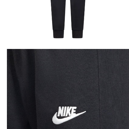
10
.
polera jordan