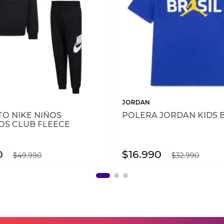
JORDAN
O NIKE NIÑOS
POLERA JORDAN KIDS 
S CLUB FLEECE
0
$
16
.
990
$
49
.
990
$
32
.
990