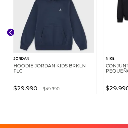
JORDAN
NIKE
HOODIE JORDAN KIDS BRKLN
CONJUNT
FLC
PEQUEÑO
$
29
.
990
$
29
.
99
$
49
.
990