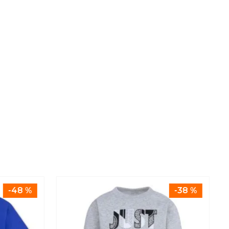
-
48 %
-
38 %