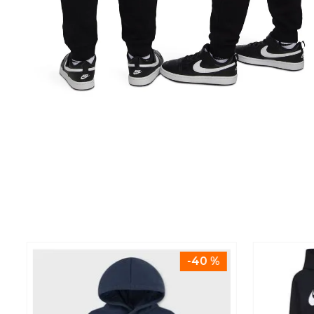
-
40 %