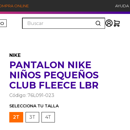
COMPRA ONLINE
AYUDA
Buscar
ÑO
NIKE
PANTALON NIKE
NIÑOS PEQUEÑOS
CLUB FLEECE LBR
Código
:
76L091-023
2T
3T
4T