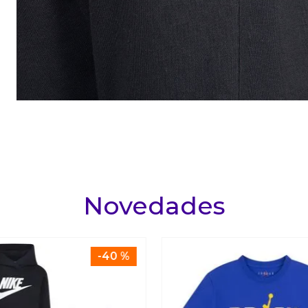
Novedades
-
40 %