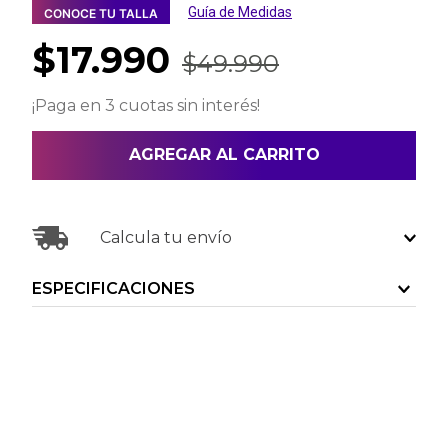
Guía de Medidas
CONOCE TU TALLA
$
17
.
990
$
49
.
990
¡Paga en 3 cuotas sin interés!
AGREGAR AL CARRITO
Calcula tu envío
ESPECIFICACIONES