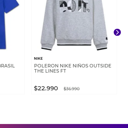
NIKE
BRASIL
POLERON NIKE NIÑOS OUTSIDE
THE LINES FT
$
22
.
990
$
36
.
990