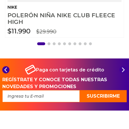
NIKE
POLERÓN NIÑA NIKE CLUB FLEECE
HIGH
$
11
.
990
$
29
.
990
Paga con tarjetas de crédito
REGÍSTRATE Y CONOCE TODAS NUESTRAS
NOVEDADES Y PROMOCIONES
SUSCRIBIRME