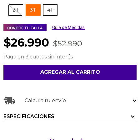
2T
3T
4T
Guía de Medidas
CONOCE TU TALLA
$
26
.
990
$
52
.
990
Paga en 3 cuotas sin interés
AGREGAR AL CARRITO
Calcula tu envío
ESPECIFICACIONES