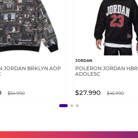
JORDAN
 JORDAN BRKLYN AOP
POLERON JORDAN HBR
C
ADOLESC
0
$
27
.
990
$
54
.
990
$
45
.
990