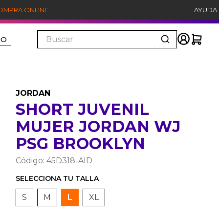
COMPRA ONLINE
AYUDA
Buscar
ÑO
JORDAN
SHORT JUVENIL
MUJER JORDAN WJ
PSG BROOKLYN
Código
:
45D318-AID
S
M
L
XL