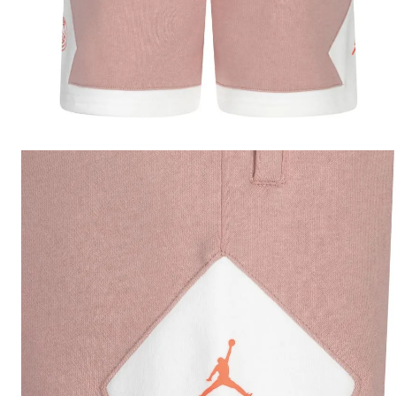
10
.
nike tech