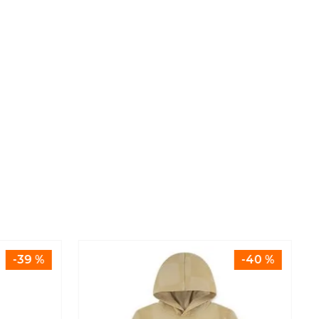
-
39 %
-
40 %