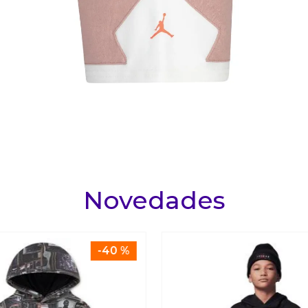
Novedades
-
40 %