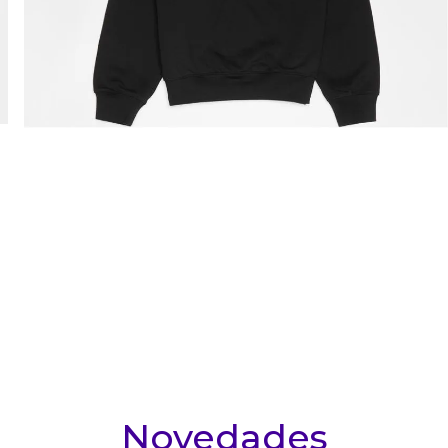
10
.
conjunto
Novedades