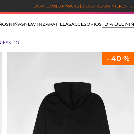
LAS MEJORES MARCAS | 3 CUOTAS SIN INTERÉS | 
ÑOS
NIÑAS
NEW IN
ZAPATILLAS
ACCESORIOS
DIA DEL NI
TÉRMINOS MÁS BUSCADOS
 ESS PO
1
.
niños
2
.
sets
-
40 %
3
.
jordan
4
.
nike
5
.
poleron jordan
6
.
poleron
7
.
poleras
8
.
polerones
9
.
pantalon