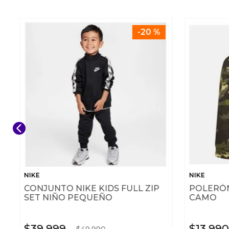
-
20 %
NIKE
NIKE
CONJUNTO NIKE KIDS FULL ZIP
POLERÓN
SET NIÑO PEQUEÑO
CAMO
$
39
.
999
$
13
.
990