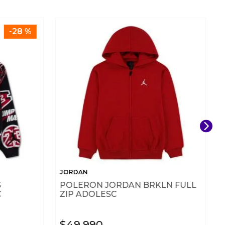
-
28 %
JORDAN
S
POLERÓN JORDAN BRKLN FULL
C
ZIP ADOLESC
$
49
.
990