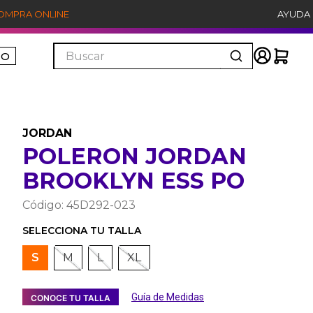
COMPRA ONLINE
AYUDA
Buscar
ÑO
JORDAN
POLERON JORDAN
BROOKLYN ESS PO
Código
:
45D292-023
S
M
L
XL
Guía de Medidas
CONOCE TU TALLA