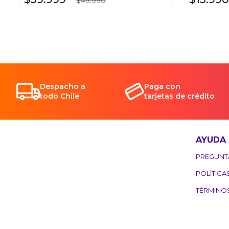
$
49
.
990
Despacho a
Paga con
todo Chile
tarjetas de crédito
AYUDA
PREGUNT
POLÍTICA
TÉRMINO