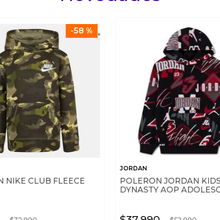
-
58 %
JORDAN
 NIKE CLUB FLEECE
POLERON JORDAN KID
DYNASTY AOP ADOLES
$
37
.
990