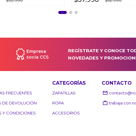
$
32
.
990
$
52
.
990
REGÍSTRATE Y CONOCE TO
Empresa
socia CCS
NOVEDADES Y PROMOCION
CATEGORÍAS
CONTACTO
AS FRECUENTES
ZAPATILLAS
contacto@roo
S DE DEVOLUCIÓN
ROPA
trabaja con n
S Y CONDICIONES
ACCESORIOS