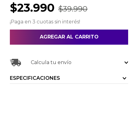
$
23
.
990
$
39
.
990
¡Paga en 3 cuotas sin interés!
AGREGAR AL CARRITO
Calcula tu envío
ESPECIFICACIONES