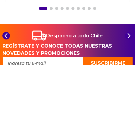
Despacho a todo Chile
REGÍSTRATE Y CONOCE TODAS NUESTRAS
NOVEDADES Y PROMOCIONES
SUSCRIBIRME
Ayuda
+
Preguntas frecuentes
Categorías
+
Términos y condiciones
Zapatillas
Contacto
+
Políticas de Devolución