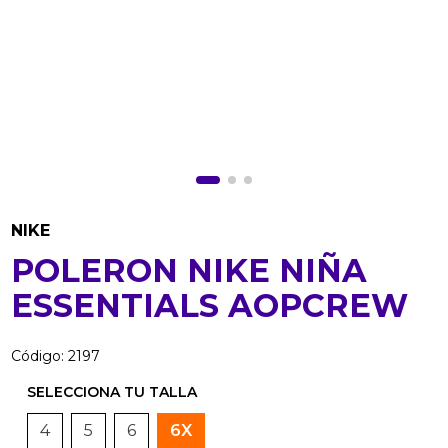
NIKE
POLERON NIKE NIÑA
ESSENTIALS AOPCREW
Código
:
2197
4
5
6
6X