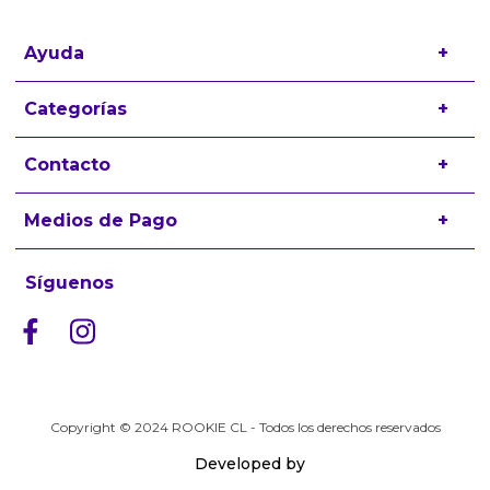
Ayuda
+
Preguntas frecuentes
Categorías
+
Términos y condiciones
Zapatillas
Contacto
+
Políticas de Devolución
Ropa
contacto@rookiekids.cl
Medios de Pago
+
Accesorios
Trabaja con nosotros
Síguenos
Copyright © 2024 ROOKIE CL - Todos los derechos reservados