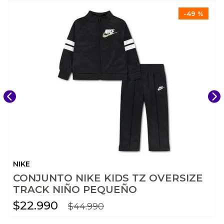
-
49 %
NIKE
CONJUNTO NIKE KIDS TZ OVERSIZE
TRACK NIÑO PEQUEÑO
$
22
.
990
$
44
.
990