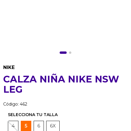
NIKE
CALZA NIÑA NIKE NSW
LEG
Código
:
462
4
5
6
6X