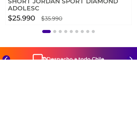
SHORT JORDAN SPORT DIAMOND
ADOLESC
$
25
.
990
$
35
.
990
Despacho a todo Chile
REGÍSTRATE Y CONOCE TODAS NUESTRAS
NOVEDADES Y PROMOCIONES
SUSCRIBIRME
Ayuda
+