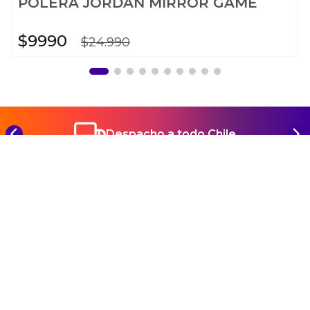
POLERA JORDAN MIRROR GAME
$
9990
$
24
.
990
Despacho a todo Chile
REGÍSTRATE Y CONOCE TODAS NUESTRAS
NOVEDADES Y PROMOCIONES
SUSCRIBIRME
Ayuda
+