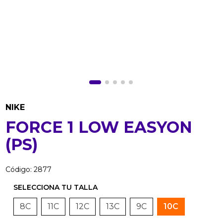
NIKE
FORCE 1 LOW EASYON
(PS)
Código
:
2877
8C
11C
12C
13C
9C
10C