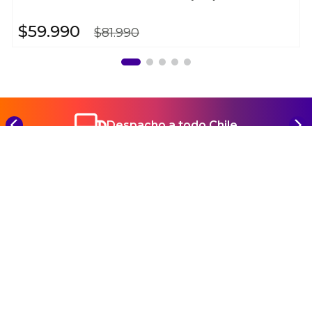
$
59
.
990
$
81
.
990
Despacho a todo Chile
REGÍSTRATE Y CONOCE TODAS NUESTRAS
NOVEDADES Y PROMOCIONES
SUSCRIBIRME
Ayuda
+
Preguntas frecuentes
Categorías
+