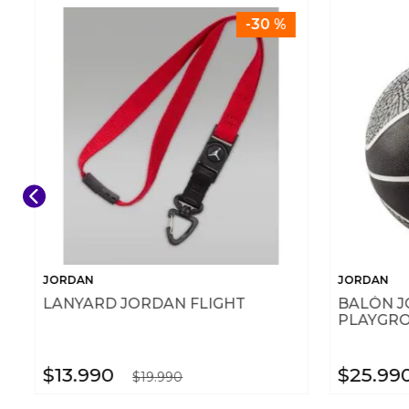
-
30 %
JORDAN
JORDAN
LANYARD JORDAN FLIGHT
BALÓN J
PLAYGRO
$
13
.
990
$
25
.
99
$
19
.
990