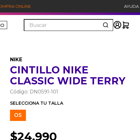
COMPRA ONLINE
AYUDA
Buscar
ÑO
NIKE
CINTILLO NIKE
CLASSIC WIDE TERRY
Código
:
DN0591-101
OS
$
24
.
990