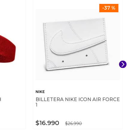
-
37 %
NIKE
H
BILLETERA NIKE ICON AIR FORCE
1
$
16
.
990
$
26
.
990