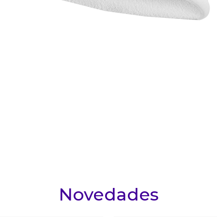
10
.
nike tech
Novedades