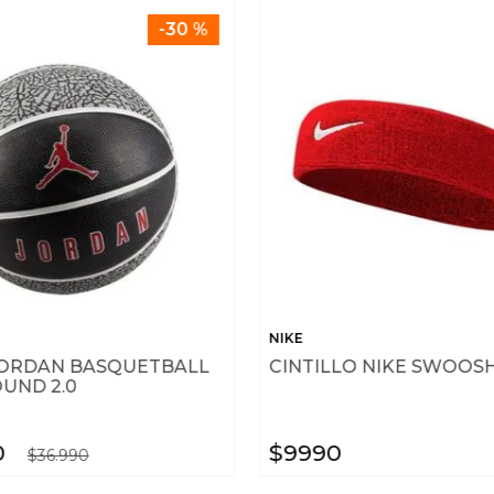
-
30 %
NIKE
ORDAN BASQUETBALL
CINTILLO NIKE SWOOS
UND 2.0
0
$
9990
$
36
.
990