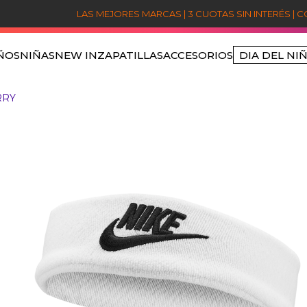
LAS MEJORES MARCAS | 3 CUOTAS SIN INTERÉS | 
ÑOS
NIÑAS
NEW IN
ZAPATILLAS
ACCESORIOS
DIA DEL NI
TÉRMINOS MÁS BUSCADOS
RRY
1
.
niños
2
.
sets
3
.
jordan
4
.
poleron jordan
5
.
nike
6
.
poleron
7
.
poleras
8
.
polerones
9
.
pantalon