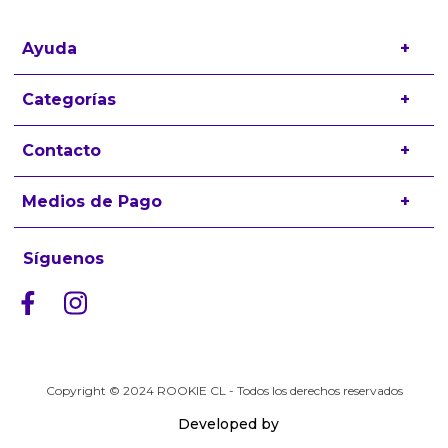
Ayuda
+
Preguntas frecuentes
Categorías
+
Términos y condiciones
Zapatillas
Contacto
+
Políticas de Devolución
Ropa
contacto@rookiekids.cl
Medios de Pago
+
Accesorios
Trabaja con nosotros
Síguenos
Copyright © 2024 ROOKIE CL - Todos los derechos reservados