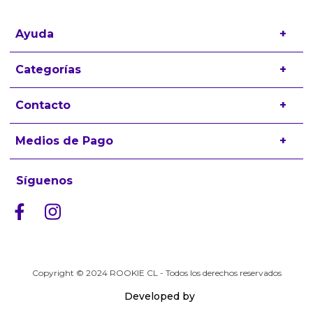
Ayuda
+
Preguntas frecuentes
Categorías
+
Términos y condiciones
Zapatillas
Contacto
+
Políticas de Devolución
Ropa
contacto@rookiekids.cl
Medios de Pago
+
Accesorios
Trabaja con nosotros
Síguenos
Copyright © 2024 ROOKIE CL - Todos los derechos reservados