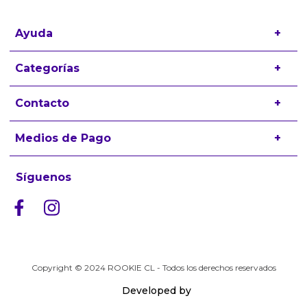
Ayuda
+
Preguntas frecuentes
Categorías
+
Términos y condiciones
Zapatillas
Contacto
+
Políticas de Devolución
Ropa
contacto@rookiekids.cl
Medios de Pago
+
Accesorios
Trabaja con nosotros
Síguenos
Copyright © 2024 ROOKIE CL - Todos los derechos reservados