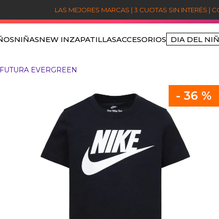
LAS MEJORES MARCAS | 3 CUOTAS SIN INTERÉS | 
ÑOS
NIÑAS
NEW IN
ZAPATILLAS
ACCESORIOS
DIA DEL NI
TÉRMINOS MÁS BUSCADOS
 FUTURA EVERGREEN
1
.
niños
2
.
sets
-
36 %
3
.
jordan
4
.
nike
5
.
poleron jordan
6
.
poleron
7
.
poleras
8
.
polerones
9
.
pantalon