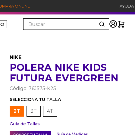
COMPRA ONLINE
AYUDA
Buscar
ÑO
NIKE
POLERA NIKE KIDS
FUTURA EVERGREEN
Código
:
76J575-K25
2T
3T
4T
Guía de Tallas
Guía de Medidas
CONOCE TU TALLA