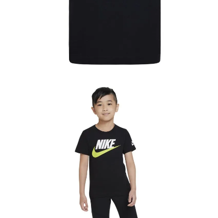
10
.
conjunto