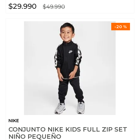
$
29
.
990
$
49
.
990
-
20 %
NIKE
CONJUNTO NIKE KIDS FULL ZIP SET
NIÑO PEQUEÑO