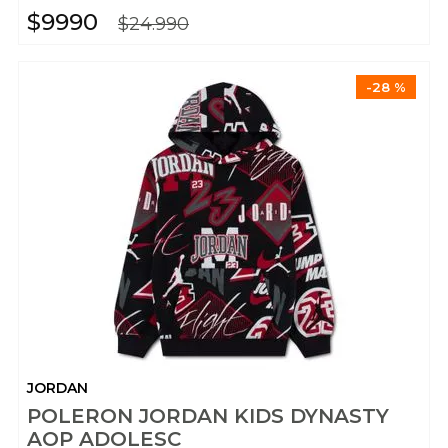
$
9990
$
24
.
990
-
28 %
JORDAN
POLERON JORDAN KIDS DYNASTY
AOP ADOLESC