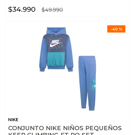
$
34
.
990
$
49
.
990
-
40 %
NIKE
CONJUNTO NIKE NIÑOS PEQUEÑOS