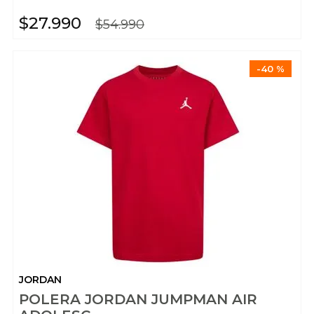
$
27
.
990
$
54
.
990
-
40 %
JORDAN
POLERA JORDAN JUMPMAN AIR