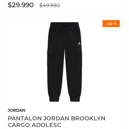
$
29
.
990
$
49
.
990
-
40 %
JORDAN
PANTALON JORDAN BROOKLYN
CARGO ADOLESC