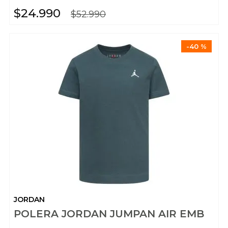
$
24
.
990
$
52
.
990
-
40 %
JORDAN
POLERA JORDAN JUMPAN AIR EMB