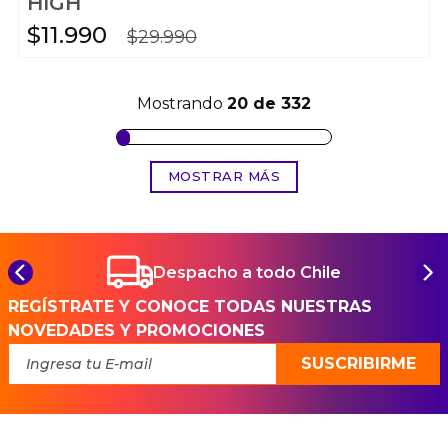
HIGH
$
11
.
990
$
29
.
990
Mostrando
20 de 332
MOSTRAR MÁS
Despacho a todo Chile
REGÍSTRATE Y CONOCE TODAS NUESTRAS
NOVEDADES Y PROMOCIONES
SUSCRIBIRME