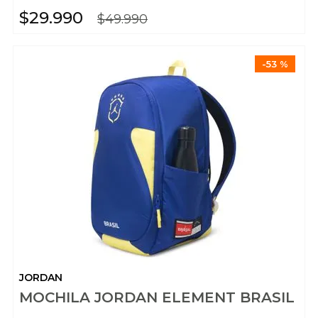
$
29
.
990
$
49
.
990
-
53 %
JORDAN
MOCHILA JORDAN ELEMENT BRASIL