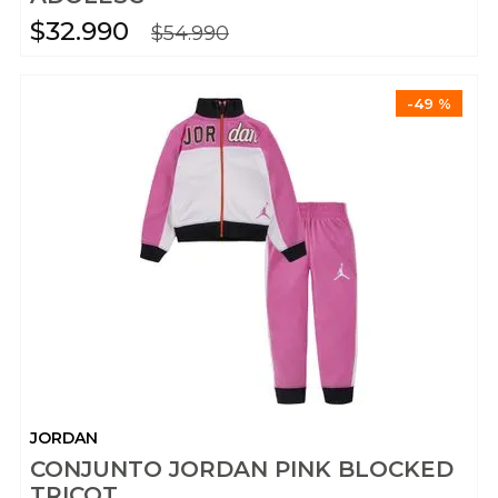
$
32
.
990
$
54
.
990
-
49 %
JORDAN
CONJUNTO JORDAN PINK BLOCKED
TRICOT