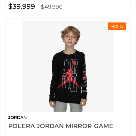
$
39
.
999
$
49
.
990
-
60 %
JORDAN
POLERA JORDAN MIRROR GAME