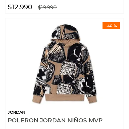
$
12
.
990
$
19
.
990
-
40 %
JORDAN
POLERON JORDAN NIÑOS MVP