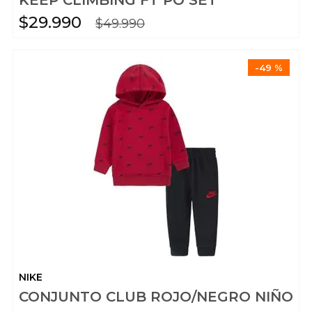
KEEP CLIMBING FT PO SET
$
29
.
990
$
49
.
990
-
49 %
NIKE
CONJUNTO CLUB ROJO/NEGRO NIÑO