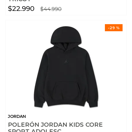
$
22
.
990
$
44
.
990
-
29 %
JORDAN
POLERÓN JORDAN KIDS CORE
SPORT ADOLESC