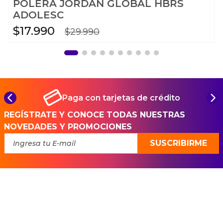
POLERA JORDAN GLOBAL HBRS
ADOLESC
$
17
.
990
$
29
.
990
Paga con tarjetas de crédito
REGÍSTRATE Y CONOCE TODAS NUESTRAS
NOVEDADES Y PROMOCIONES
SUSCRIBIRME