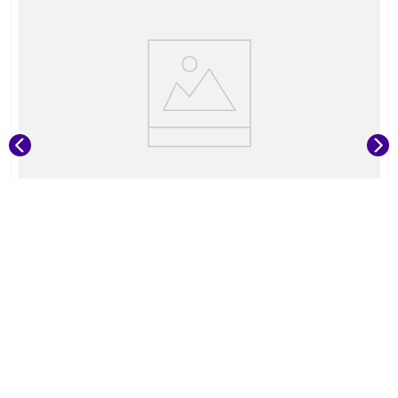
JORDAN
CALCETIN JORDAN LEGEND CREW
6PK
$
19
.
990