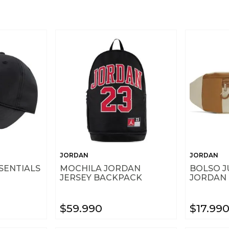
10
.
conjunto
JORDAN
JORDAN
SENTIALS
MOCHILA JORDAN
BOLSO J
JERSEY BACKPACK
JORDAN
$
59
.
990
$
17
.
99