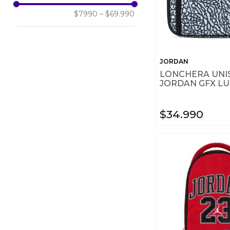
$7990
–
$69.990
JORDAN
LONCHERA UNI
JORDAN GFX L
$
34
.
990