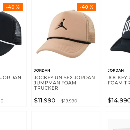
-
40 %
-
40 %
JORDAN
JORDAN
 JORDAN
JOCKEY UNISEX JORDAN
JOCKEY 
R
JUMPMAN FOAM
FOAM T
TRUCKER
$
11
.
990
$
14
.
99
90
$
19
.
990