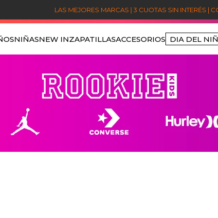
LAS MEJORES MARCAS | 3 CUOTAS SIN INTERÉS | 
ÑOS
NIÑAS
NEW IN
ZAPATILLAS
ACCESORIOS
DIA DEL NI
TÉRMINOS MÁS BUSCADOS
1
.
niños
2
.
sets
3
.
jordan
4
.
nike
5
.
poleron jordan
6
.
poleron
7
.
poleras
8
.
polerones
9
.
pantalon