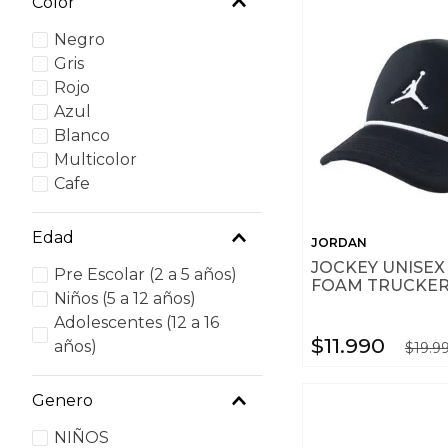
Color
Negro
Gris
Rojo
Azul
Blanco
Multicolor
Cafe
Edad
JORDAN
JOCKEY UNISEX
Pre Escolar (2 a 5 años)
FOAM TRUCKE
Niños (5 a 12 años)
Adolescentes (12 a 16
$
11
.
990
años)
$
19
.
9
Genero
NIÑOS