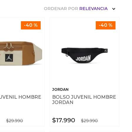
ORDENAR POR
RELEVANCIA
-
40 %
-
40 %
JORDAN
UVENIL HOMBRE
BOLSO JUVENIL HOMBRE
JORDAN
0
$
17
.
990
$
29
.
990
$
29
.
990