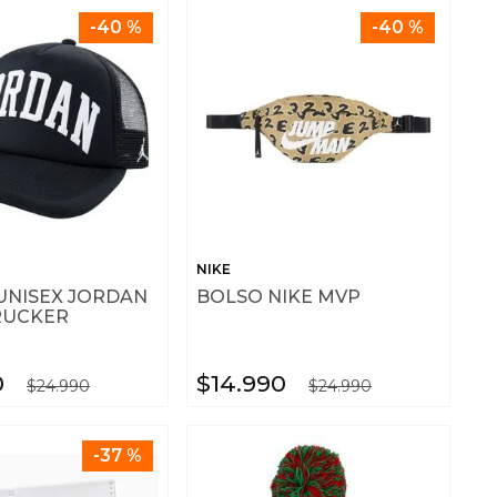
-
40 %
-
40 %
NIKE
UNISEX JORDAN
BOLSO NIKE MVP
RUCKER
0
$
14
.
990
$
24
.
990
$
24
.
990
-
37 %